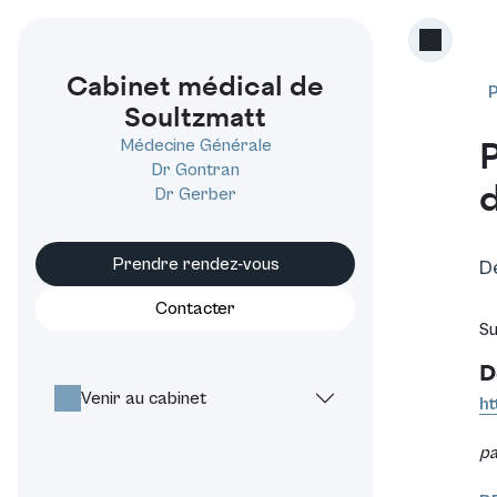
Cabinet médical de
P
Soultzmatt
P
Médecine Générale
Dr Gontran
Dr Gerber
Prendre rendez-vous
D
Contacter
Su
D
Venir au cabinet
ht
pa