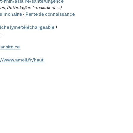
ut-rhin/assure/sante/urgence
, Pathologies (=maladies) ...)
pulmonaire
-
Perte de connaissance
fiche lyme téléchargeable
)
)
-
ansitoire
://www.ameli.fr/haut-