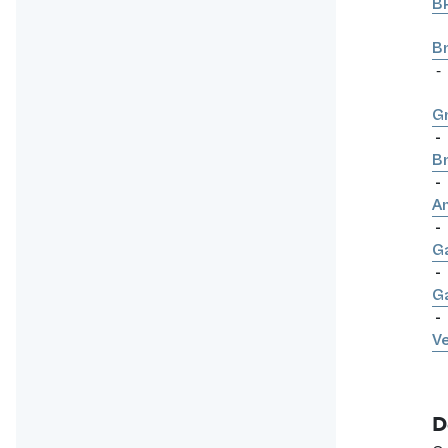
B
B
-
G
-
Br
-
A
-
Ga
-
Ga
-
Ve
D