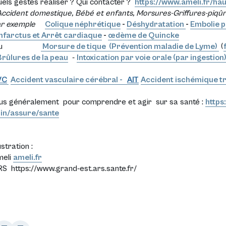
els gestes réaliser ? Qui contacter ?
https://www.ameli.fr/ha
ccident domestique, Bébé et enfants, Morsures-Griffures-piqûres
r exemple
Colique néphrétique
-
Déshydratation
-
Embolie 
Infarctus et Arrêt cardiaque
-
œdème de Quincke
ou
Morsure de tique (Prévention maladie de Lyme)
(
Brûlures de la peau
-
Intoxication par voie orale (par ingestion
VC
Accident vasculaire cérébral
-
AIT
Accident ischémique tr
us généralement pour comprendre et agir sur sa santé :
https
in/assure/sante
lustration :
meli
ameli.fr
S https://www.grand-est.ars.sante.fr/