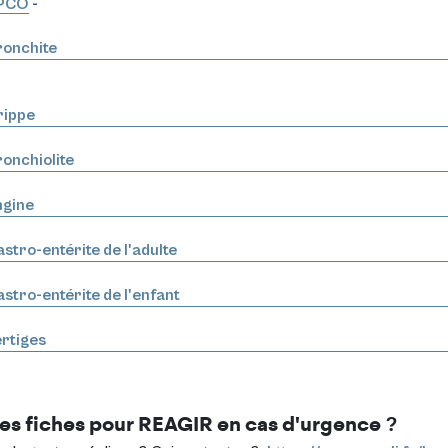
PCO
-
ronchite
rippe
onchiolite
ngine
stro-entérite de l'adulte
stro-entérite de l'enfant
rtiges
es fiches pour
REAGIR en cas d'urgence
?