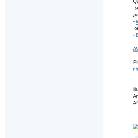
Qu
(A
pa
-
-
A
Pl
rh
Il
A
AR